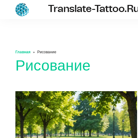
Translate-Tattoo.r
translate-tatto
Главная
Рисование
Рисование