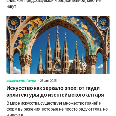
слишком предсказуемой и рациональной, многие
ищут
архитектура Гауди
25 дек 2025
Искусство как зеркало эпох: от гауди
архитектуры до изенгеймского алтаря
В мире искусства существует множество граней и
форм выражения, которые не просто радуют глаз, но
и несут в