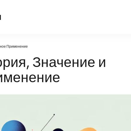
translate-tattoo.ru
u
нное Применение
рия, Значение и
именение