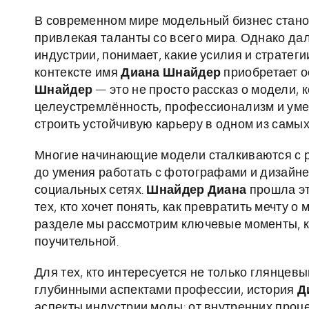
В современном мире модельный бизнес стано
привлекая таланты со всего мира. Однако дале
индустрии, понимает, какие усилия и стратег
контексте имя
Диана Шнайдер
приобретает о
Шнайдер
— это не просто рассказ о модели, 
целеустремлённость, профессионализм и уме
строить устойчивую карьеру в одном из самы
Многие начинающие модели сталкиваются с р
до умения работать с фотографами и дизайне
социальных сетях.
Шнайдер Диана
прошла эт
тех, кто хочет понять, как превратить мечту 
разделе мы рассмотрим ключевые моменты, к
поучительной.
Для тех, кто интересуется не только глянцев
глубинными аспектами профессии, история
Д
аспекты индустрии моды: от внутренних проце