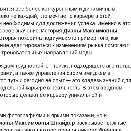
вится всё более конкурентным и динамичным,
ко не каждый, кто мечтает о карьере в этой
ии необходимы для достижения успеха. Именно в эт
собое значение. История
Дианы Максимовны
которая покорила подиумы; это пример того, как
ние адаптироваться к изменениям рынка помогают
х требовательных направлений моды.
ядом трудностей: от поиска подходящего агентства
рами, а также управления своим имиджем в
от путь и сегодня её опыт — это кладезь знаний дл
о модельной карьере в реальность. В этом вводном
оторые делают её карьеру уникальной и
ыми фотографиями и яркими показами, но и
ианы Максимовны Шнайдер
раскрывает важные
ссов кастингов до построения личного бренда и