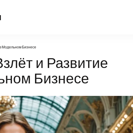
translate-tattoo.ru
u
 в Модельном Бизнесе
злёт и Развитие
ьном Бизнесе