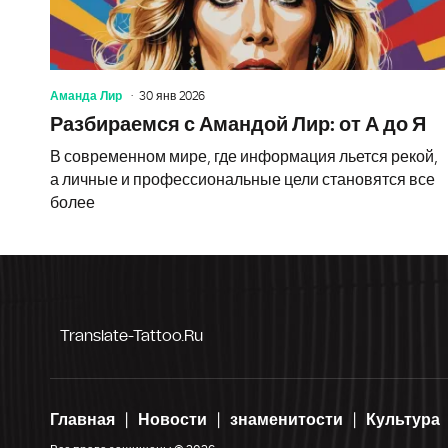
Аманда Лир
30 янв 2026
Разбираемся с Амандой Лир: от А до Я
В современном мире, где информация льется рекой,
а личные и профессиональные цели становятся все
более
Translate-Tattoo.ru
Главная
Новости
знаменитости
Культура