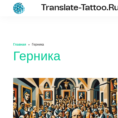
Translate-Tattoo.r
translate-tatto
Главная
Герника
Герника