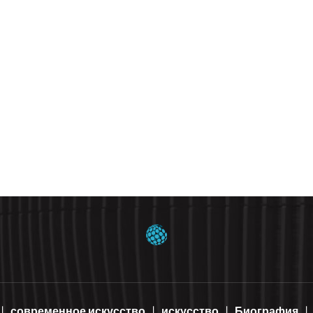
современное искусство
искусство
Биография