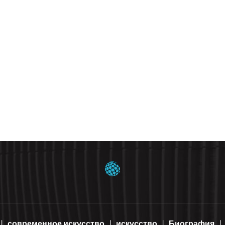
современное искусство
искусство
Биография