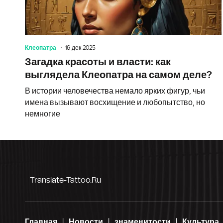
Клеопатра
16 дек 2025
Загадка красоты и власти: как
выглядела Клеопатра на самом деле?
В истории человечества немало ярких фигур, чьи
имена вызывают восхищение и любопытство, но
немногие
Translate-Tattoo.ru
Главная
Новости
знаменитости
Культура