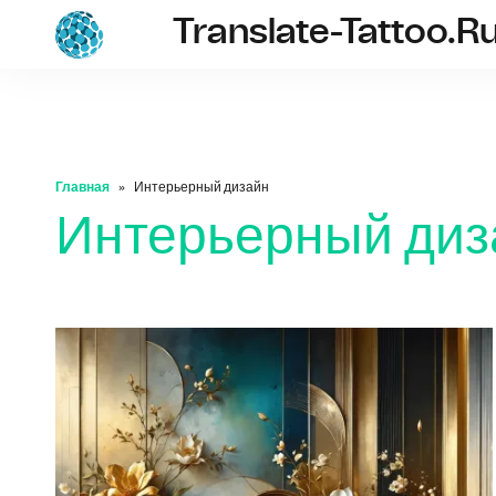
Translate-Tattoo.r
translate-tatto
Главная
Интерьерный дизайн
Интерьерный диз