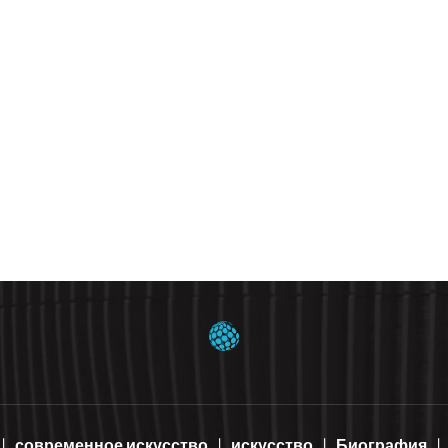
современное искусство
искусство
Биография