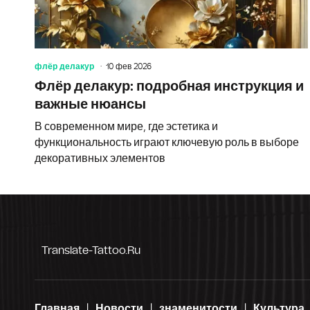
флёр делакур
10 фев 2026
Флёр делакур: подробная инструкция и
важные нюансы
В современном мире, где эстетика и
функциональность играют ключевую роль в выборе
декоративных элементов
Translate-Tattoo.ru
Главная
Новости
знаменитости
Культура