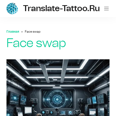
Translate-Tattoo.ru
Главная
Face swap
Face swap